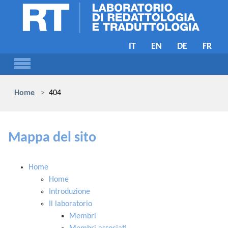
Skip to main content
IT
EN
DE
FR
You are here:
Home
404
Mappa del sito
Home
Home
Introduzione
Il laboratorio
Membri