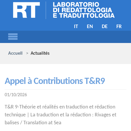
Skip to main content
IT
EN
DE
FR
You are here:
Accueil
Actualités
Appel à Contributions T&R9
01/10/2026
T&R 9-Théorie et réalités en traduction et rédaction
technique | La traduction et la rédaction : Rivages et
balises / Translation at Sea